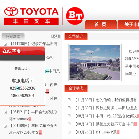
公司简介
公司新闻
【11月30日】记录70年品质与
创新历史—BT博物
.
.
.
欢迎来
【11月30日】丰田叉车亮相
和RAY
2016中国国际纺织机
.
.
.
是中国
客服QQ：
【08月31日】珠联璧合
-
-
丰田叉
物流业
车成为中外运物料
.
.
.
客服电话：
【06月01日】丰田叉车：内燃
029
-
85362936
全球动态
车和电动车究竟该怎么
.
.
.
18629625301
【06月01日】丰田叉车：环保
【11月30日】您的信赖，我们值得拥有
升级，绿色源动力！
【11月30日】深秋之海滨，丰田红绽放
【05月21日】丰田自动织机取
【08月31日】丰田一站式低温仓储解决
.
.
得Automotiv
.
.
.
【08月31日】洪荒之力锐不可当 丰田
.
.
.
【05月09日】丰田叉车协办天
【03月25日】BT Levio P系
.
.
.
津开发区2016年女
.
.
.