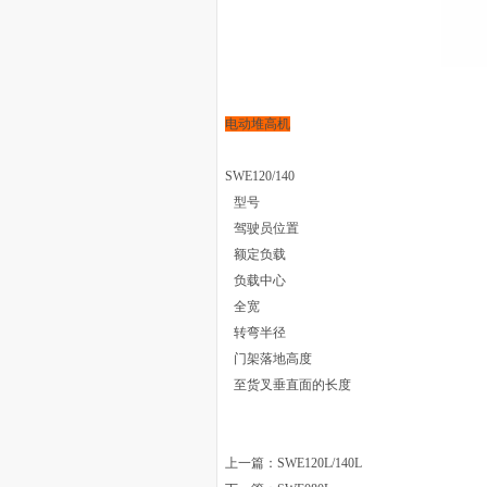
电动堆高机
SWE120/140
型号
驾驶员位置
额定负载
负载中心
全宽
转弯半径
门架落地高度
至货叉垂直面的长度
上一篇：
SWE120L/140L