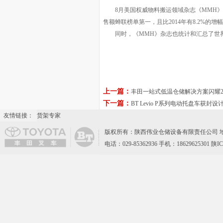
8月美国权威物料搬运领域杂志《MMH》公布201
售额蝉联榜单第一，且比2014年有8.2%的增
同时，《MMH》杂志也统计和汇总了世
上一篇：
丰田一站式低温仓储解决方案闪耀2
下一篇：
BT Levio P系列电动托盘车获封设
友情链接：
货架专家
版权所有：陕西伟业仓储设备有限责任公司 地
电话：029-85362936 手机：18629625301 陕I