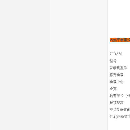
内燃平衡重
7FDA50
型号
发动机型号
额定负载
负载中心
全宽
转弯半径（
护顶架高
至货叉垂直
注:( )内负荷