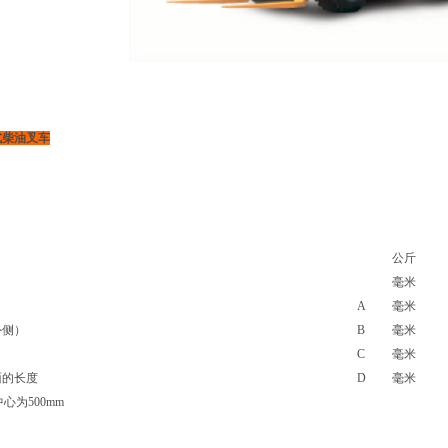
式柴油叉车
公斤
毫米
A
毫米
外侧）
B
毫米
C
毫米
面的长度
D
毫米
中心为500mm