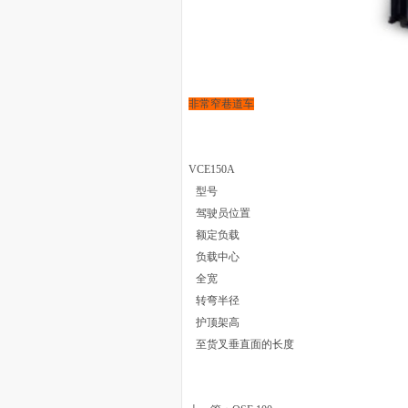
非常窄巷道车
VCE150A
型号
驾驶员位置
额定负载
负载中心
全宽
转弯半径
护顶架高
至货叉垂直面的长度