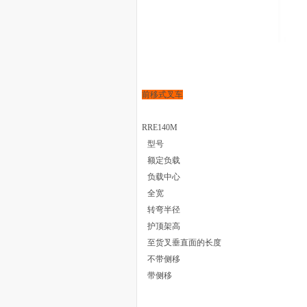
前移式叉车
RRE140M
型号
额定负载
负载中心
全宽
转弯半径
护顶架高
至货叉垂直面的长度
不带侧移
带侧移