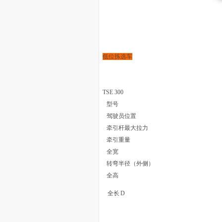
低位拣选车
TSE 300
型号
驾驶员位置
牵引杆最大拉力
牵引重量
全宽
转弯半径（外侧）
全高
全长
D